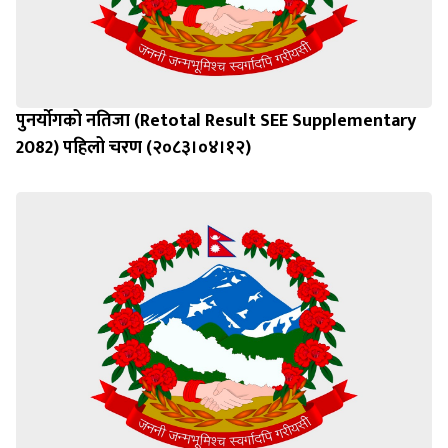
पुनर्याेगको नतिजा (Retotal Result SEE Supplementary
2082) पहिलो चरण (२०८३।०४।१२)