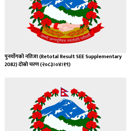
पुनर्याेगको नतिजा (Retotal Result SEE Supplementary
2082) दाेस्राे चरण (२०८३।०४।१९)