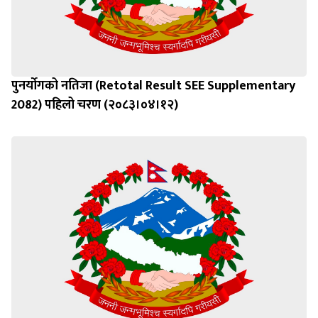
पुनर्याेगको नतिजा (Retotal Result SEE Supplementary
2082) पहिलो चरण (२०८३।०४।१२)