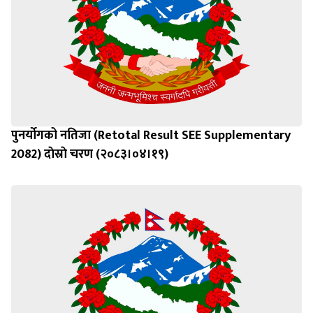
पुनर्याेगको नतिजा (Retotal Result SEE Supplementary
2082) दाेस्राे चरण (२०८३।०४।१९)