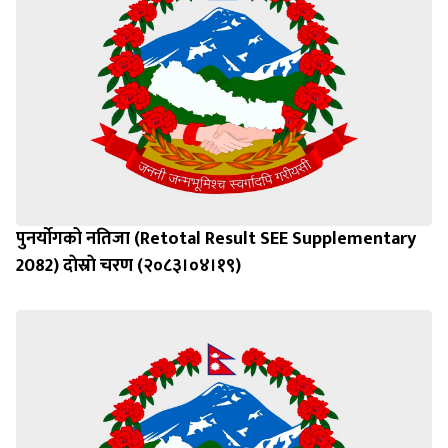
पुनर्याेगको नतिजा (Retotal Result SEE Supplementary
2082) दाेस्राे चरण (२०८३।०४।१९)