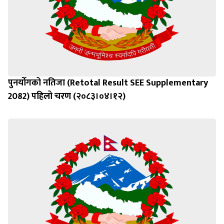
पुनर्याेगको नतिजा (Retotal Result SEE Supplementary
2082) पहिलो चरण (२०८३।०४।१२)