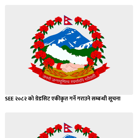
SEE २०८२ को ग्रेडसिट एकीकृत गर्ने गराउने सम्बन्धी सूचना