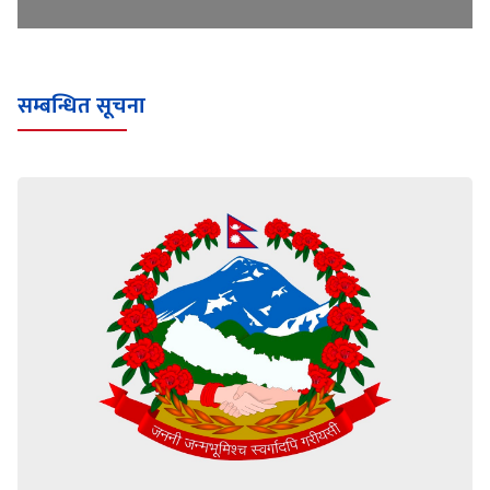
सम्बन्धित सूचना
पुनर्याेगको नतिजा (Retotal Result SEE Supplementary