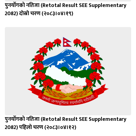
2082) दाेस्राे चरण (२०८३।०४।१९)
पुनर्याेगको नतिजा (Retotal Result SEE Supplementary
2082) पहिलो चरण (२०८३।०४।१२)