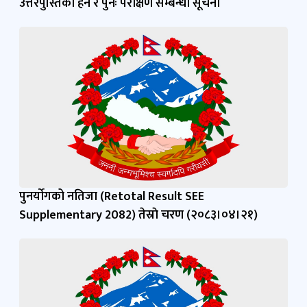
उत्तरपुस्तिका हेर्ने र पुनः परीक्षण सम्बन्धी सूचना
पुनर्याेगको नतिजा (Retotal Result SEE
Supplementary 2082) तेस्राे चरण (२०८३।०४।२१)